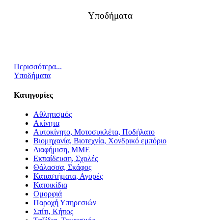
Υποδήματα
Περισσότερα...
Υποδήματα
Κατηγορίες
Αθλητισμός
Ακίνητα
Αυτοκίνητο, Μοτοσυκλέτα, Ποδήλατο
Βιομηχανία, Βιοτεχνία, Χονδρικό εμπόριο
Διαφήμιση, ΜΜΕ
Εκπαίδευση, Σχολές
Θάλασσα, Σκάφος
Καταστήματα, Αγορές
Κατοικίδια
Ομορφιά
Παροχή Υπηρεσιών
Σπίτι, Κήπος