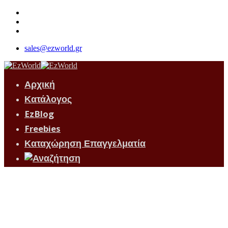
sales@ezworld.gr
Αρχική
Κατάλογος
EzBlog
Freebies
Καταχώρηση Επαγγελματία