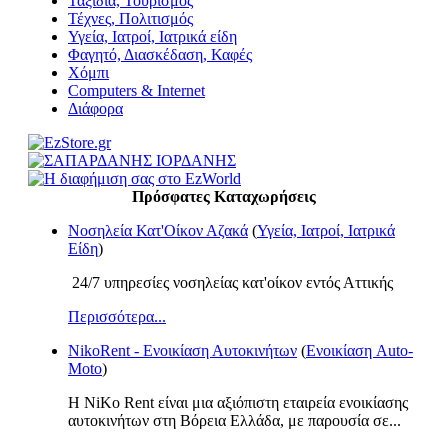
Ταξίδια, Τουρισμός
Τέχνες, Πολιτισμός
Υγεία, Ιατροί, Ιατρικά είδη
Φαγητό, Διασκέδαση, Καφές
Χόμπι
Computers & Internet
Διάφορα
Πρόσφατες Καταχωρήσεις
Νοσηλεία Κατ'Οίκον Αζακά
(
Υγεία, Ιατροί, Ιατρικά
Είδη
)
24/7 υπηρεσίες νοσηλείας κατ'οίκον εντός Αττικής
Περισσότερα...
NikoRent - Ενοικίαση Αυτοκινήτων
(
Ενοικίαση Auto-
Moto
)
Η NiKo Rent είναι μια αξιόπιστη εταιρεία ενοικίασης
αυτοκινήτων στη Βόρεια Ελλάδα, με παρουσία σε...