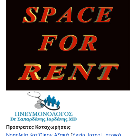
Πρόσφατες Καταχωρήσεις
Νοσηλεία Κατ'Οίκον Αζακά
(
Υγεία, Ιατροί, Ιατρικά