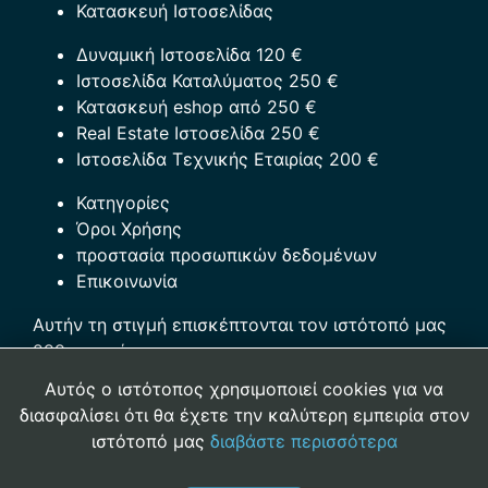
Κατασκευή Ιστοσελίδας
Δυναμική Ιστοσελίδα 120 €
Ιστοσελίδα Καταλύματος 250 €
Κατασκευή eshop από 250 €
Real Estate Ιστοσελίδα 250 €
Ιστοσελίδα Τεχνικής Εταιρίας 200 €
Κατηγορίες
Όροι Χρήσης
προστασία προσωπικών δεδομένων
Επικοινωνία
Αυτήν τη στιγμή επισκέπτονται τον ιστότοπό μας
299 επισκέπτες
Αυτός ο ιστότοπος χρησιμοποιεί cookies για να
Αρ. Γ.Ε.ΜΗ.:121023909000
διασφαλίσει ότι θα έχετε την καλύτερη εμπειρία στον
ιστότοπό μας
διαβάστε περισσότερα
Copyright © 2012-2026 EzWorld.gr All Rights Reserved
|