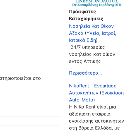
Πρόσφατες
Καταχωρήσεις
Νοσηλεία Κατ'Οίκον
Αζακά
(
Υγεία, Ιατροί,
Ιατρικά Είδη
)
24/7 υπηρεσίες
νοσηλείας κατ'οίκον
εντός Αττικής
Περισσότερα...
στηριοποιείται στο
NikoRent - Ενοικίαση
Αυτοκινήτων
(
Ενοικίαση
Auto-Moto
)
Η NiKo Rent είναι μια
αξιόπιστη εταιρεία
ενοικίασης αυτοκινήτων
στη Βόρεια Ελλάδα, με