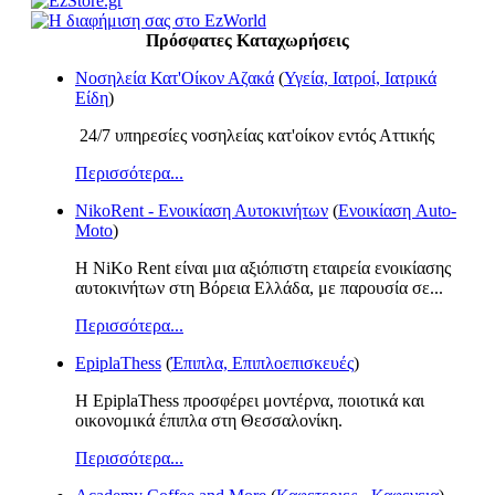
Πρόσφατες Καταχωρήσεις
Νοσηλεία Κατ'Οίκον Αζακά
(
Υγεία, Ιατροί, Ιατρικά
Είδη
)
24/7 υπηρεσίες νοσηλείας κατ'οίκον εντός Αττικής
Περισσότερα...
NikoRent - Ενοικίαση Αυτοκινήτων
(
Ενοικίαση Auto-
Moto
)
Η NiKo Rent είναι μια αξιόπιστη εταιρεία ενοικίασης
αυτοκινήτων στη Βόρεια Ελλάδα, με παρουσία σε...
Περισσότερα...
EpiplaThess
(
Έπιπλα, Επιπλοεπισκευές
)
Η EpiplaThess προσφέρει μοντέρνα, ποιοτικά και
οικονομικά έπιπλα στη Θεσσαλονίκη.
Περισσότερα...