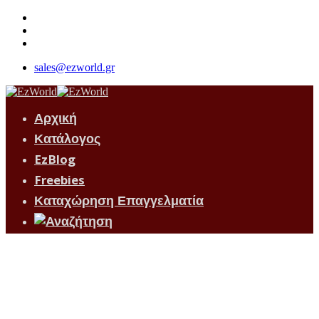
sales@ezworld.gr
Αρχική
Κατάλογος
EzBlog
Freebies
Καταχώρηση Επαγγελματία