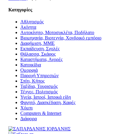
Κατηγορίες
Αθλητισμός
Ακίνητα
Αυτοκίνητο, Μοτοσυκλέτα, Ποδήλατο
Βιομηχανία, Βιοτεχνία, Χονδρικό εμπόριο
Διαφήμιση, ΜΜΕ
Εκπαίδευση, Σχολές
Θάλασσα, Σκάφος
Καταστήματα, Αγορές
Κατοικίδια
Ομορφιά
Παροχή Υπηρεσιών
Σπίτι, Κήπος
Ταξίδια, Τουρισμός
Τέχνες, Πολιτισμός
Υγεία, Ιατροί, Ιατρικά είδη
Φαγητό, Διασκέδαση, Καφές
Χόμπι
Computers & Internet
Διάφορα