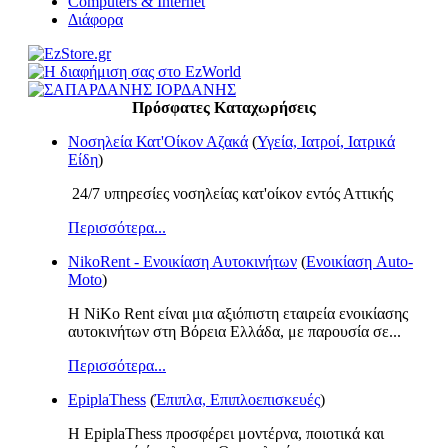
Computers & Internet
Διάφορα
Πρόσφατες Καταχωρήσεις
Νοσηλεία Κατ'Οίκον Αζακά
(
Υγεία, Ιατροί, Ιατρικά
Είδη
)
24/7 υπηρεσίες νοσηλείας κατ'οίκον εντός Αττικής
Περισσότερα...
NikoRent - Ενοικίαση Αυτοκινήτων
(
Ενοικίαση Auto-
Moto
)
Η NiKo Rent είναι μια αξιόπιστη εταιρεία ενοικίασης
αυτοκινήτων στη Βόρεια Ελλάδα, με παρουσία σε...
Περισσότερα...
EpiplaThess
(
Έπιπλα, Επιπλοεπισκευές
)
Η EpiplaThess προσφέρει μοντέρνα, ποιοτικά και