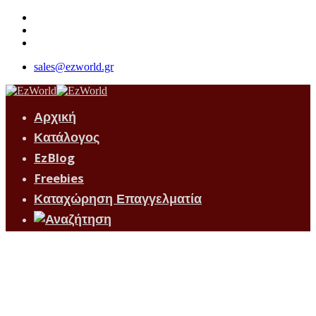
sales@ezworld.gr
Αρχική
Κατάλογος
EzBlog
Freebies
Καταχώρηση Επαγγελματία