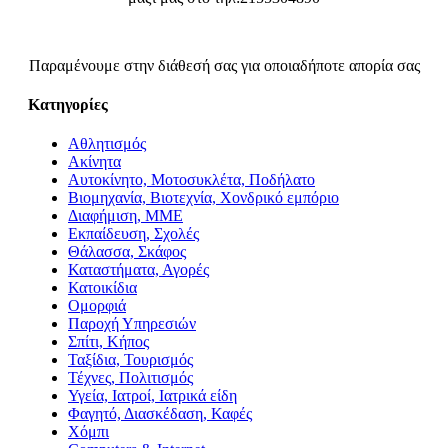
Παραμένουμε στην διάθεσή σας για οποιαδήποτε απορία σας
Κατηγορίες
Αθλητισμός
Ακίνητα
Αυτοκίνητο, Μοτοσυκλέτα, Ποδήλατο
Βιομηχανία, Βιοτεχνία, Χονδρικό εμπόριο
Διαφήμιση, ΜΜΕ
Εκπαίδευση, Σχολές
Θάλασσα, Σκάφος
Καταστήματα, Αγορές
Κατοικίδια
Ομορφιά
Παροχή Υπηρεσιών
Σπίτι, Κήπος
Ταξίδια, Τουρισμός
Τέχνες, Πολιτισμός
Υγεία, Ιατροί, Ιατρικά είδη
Φαγητό, Διασκέδαση, Καφές
Χόμπι