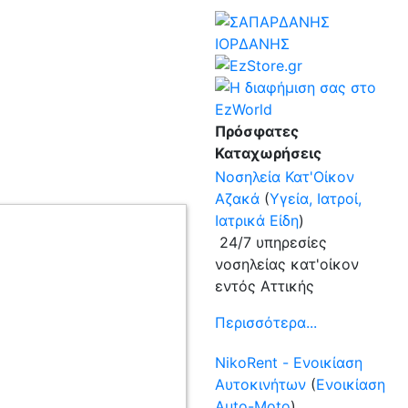
Πρόσφατες
Καταχωρήσεις
Νοσηλεία Κατ'Οίκον
Αζακά
(
Υγεία, Ιατροί,
Ιατρικά Είδη
)
24/7 υπηρεσίες
νοσηλείας κατ'οίκον
εντός Αττικής
Περισσότερα...
NikoRent - Ενοικίαση
Αυτοκινήτων
(
Ενοικίαση
Auto-Moto
)